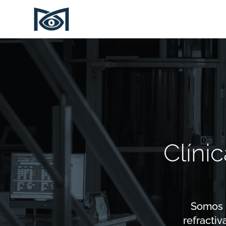
Clíni
Somos p
refractiv